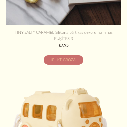
TINY SALTY CARAMEL Silikona pārtikas dekoru formiņas
PUĶĪTES 3
€7,95
IELIKT GROZĀ