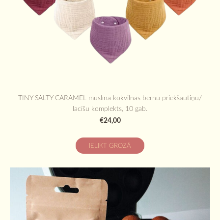
TINY SALTY CARAMEL muslīna kokvilnas bērnu priekšautiņu/
lacīšu komplekts, 10 gab.
€24,00
IELIKT GROZĀ