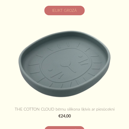
IELIKT GROZĀ
THE COTTON CLOUD bērnu silikona šķīvis ar piesūcekni
€24,00