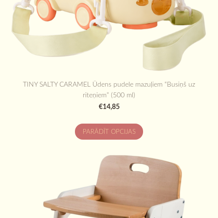
TINY SALTY CARAMEL Ūdens pudele mazuļiem “Busiņš uz
riteņiem” (500 ml)
€14,85
PARĀDĪT OPCIJAS