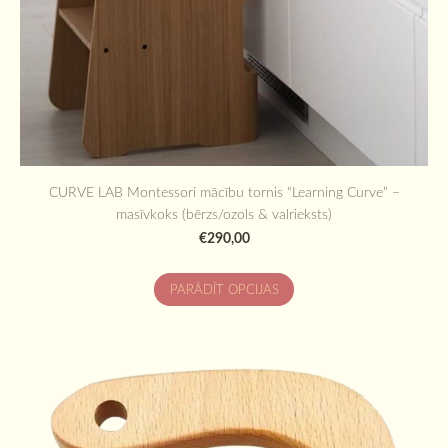
CURVE LAB Montessori mācību tornis “Learning Curve” –
masīvkoks (bērzs/ozols & valrieksts)
€290,00
PARĀDĪT OPCIJAS