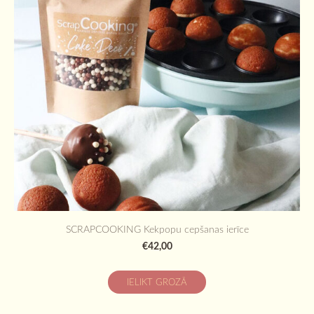
SCRAPCOOKING Kekpopu cepšanas ierīce
€42,00
IELIKT GROZĀ