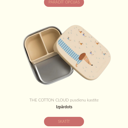
PARĀDĪT OPCIJAS
THE COTTON CLOUD pusdienu kastīte
Izpārdots
SKATĪT