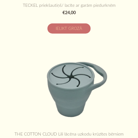
TECKEL priekšautiņš/ lacīte ar garām piedurknēm
€24,00
IELIKT GROZĀ
THE COTTON CLOUD Lili lācēna uzkodu krūzītes bērniem