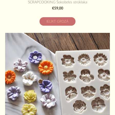
SCRAPCOOKING Šokolādes strūklaka
€59,00
IELIKT GROZĀ