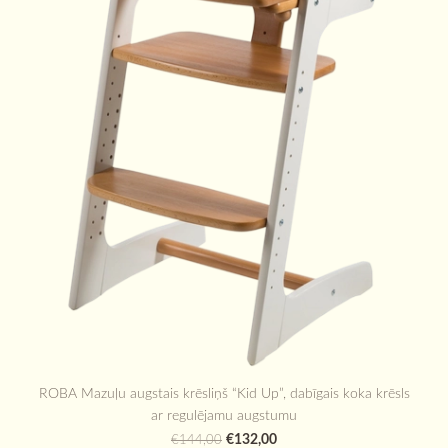
ROBA Mazuļu augstais krēsliņš “Kid Up”, dabīgais koka krēsls
ar regulējamu augstumu
€132,00
€144,00