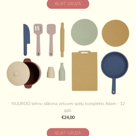
IELIKT GROZĀ
NUUROO bērnu silikona virtuves spēļu komplekts Adam - 12
gab.
€24,00
IELIKT GROZĀ