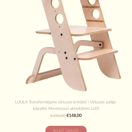
LUULA Transformējams virtuves krēsliņš | Virtuves palīgs-
kāpslītis Montessori aktivitātēm LUIS
€148,00
€190,00
IELIKT GROZĀ