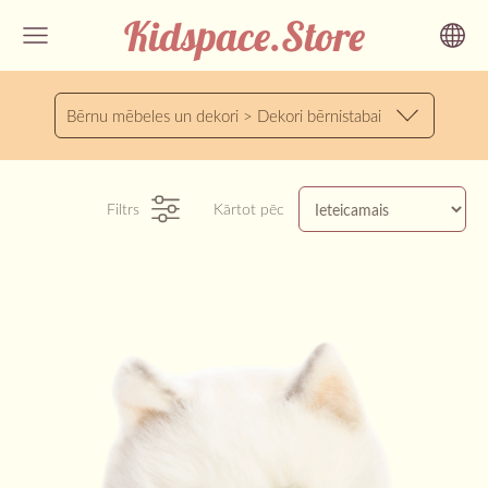
Kidspace.Store
Bērnu mēbeles un dekori > Dekori bērnistabai
Filtrs
Kārtot pēc