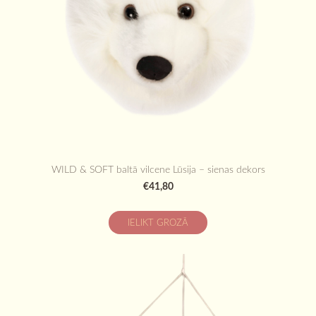
WILD & SOFT baltā vilcene Lūsija – sienas dekors
€41,80
IELIKT GROZĀ