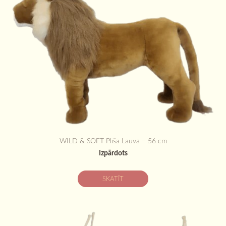
WILD & SOFT Plīša Lauva – 56 cm
Izpārdots
SKATĪT