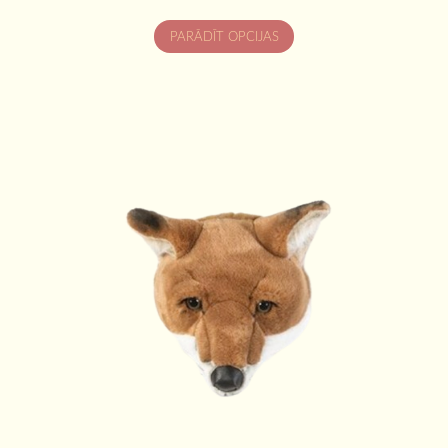
PARĀDĪT OPCIJAS