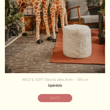
WILD & SOFT Stāvoša plīša žirafe – 185 cm
Izpārdots
SKATĪT