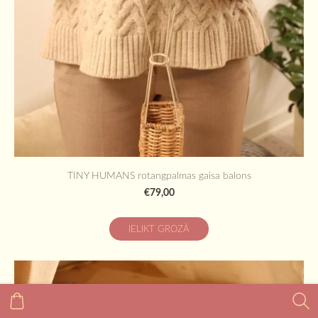
TINY HUMANS rotangpalmas gaisa balons
€79,00
IELIKT GROZĀ