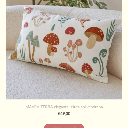
MAARA TERRA eleganta izšūta spilvendrāna
€49,00