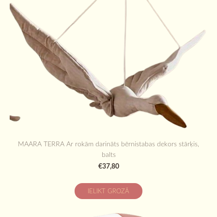
MAARA TERRA Ar rokām darināts bērnistabas dekors stārķis,
balts
€37,80
IELIKT GROZĀ