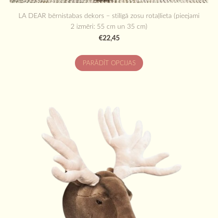
LA DEAR bērnistabas dekors – stilīgā zosu rotaļlieta (pieejami
2 izmēri: 55 cm un 35 cm)
€22,45
PARĀDĪT OPCIJAS