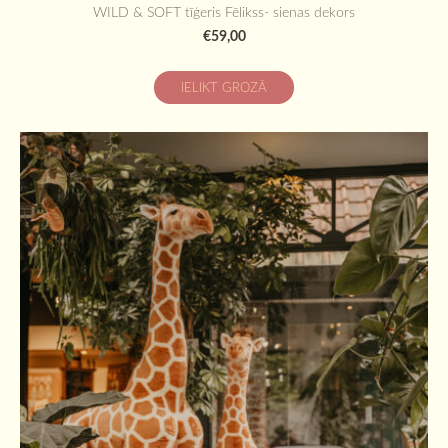
WILD & SOFT tīģeris Fēlikss- sienas dekors
€59,00
IELIKT GROZĀ