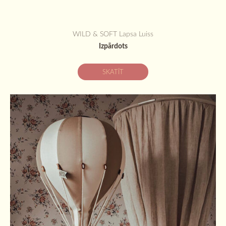
WILD & SOFT Lapsa Luiss
Izpārdots
SKATĪT