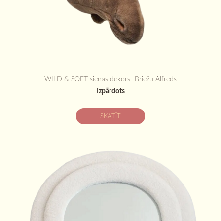
WILD & SOFT sienas dekors- Briežu Alfreds
Izpārdots
SKATĪT