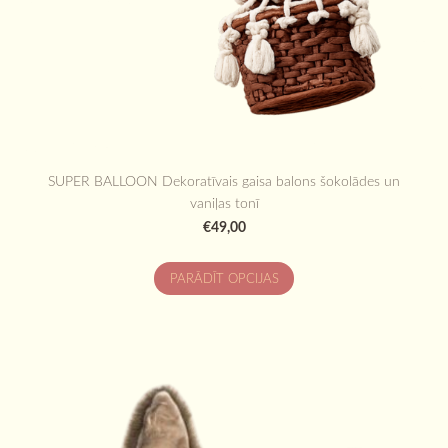
SUPER BALLOON Dekoratīvais gaisa balons šokolādes un
vaniļas tonī
€49,00
PARĀDĪT OPCIJAS