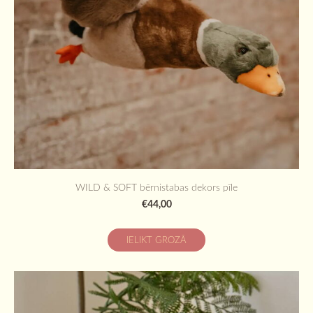
WILD & SOFT bērnistabas dekors pīle
€44,00
IELIKT GROZĀ