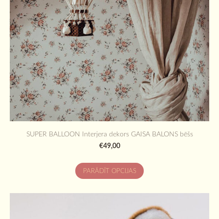
SUPER BALLOON Interjera dekors GAISA BALONS bēšs
€49,00
PARĀDĪT OPCIJAS