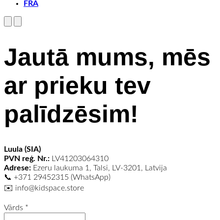
FRA
Jautā mums, mēs
ar prieku tev
palīdzēsim!
Luula (SIA)
PVN reģ. Nr.:
LV41203064310
Adrese:
Ezeru laukuma 1, Talsi, LV-3201, Latvija
📞 +371 29452315 (WhatsApp)
✉️
info@kidspace.store
Vārds
*