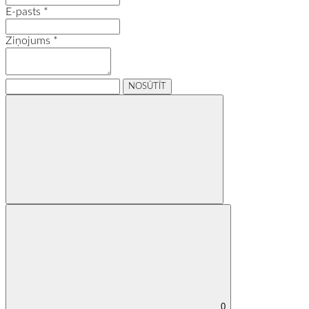
E-pasts
*
Ziņojums
*
0