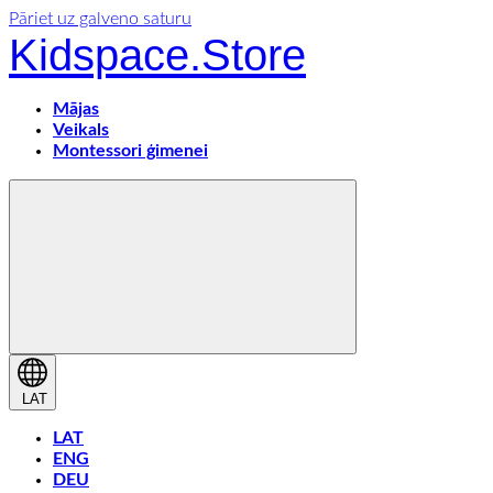
Pāriet uz galveno saturu
Kidspace.Store
Mājas
Veikals
Montessori ģimenei
LAT
LAT
ENG
DEU