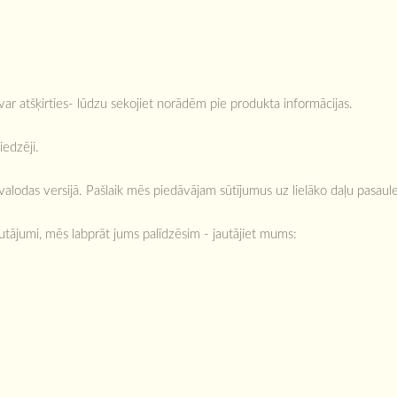
r atšķirties- lūdzu sekojiet norādēm pie produkta informācijas.
iedzēji.
lodas versijā. Pašlaik mēs piedāvājam sūtījumus uz lielāko daļu pasaules
autājumi, mēs labprāt jums palīdzēsim - jautājiet mums: