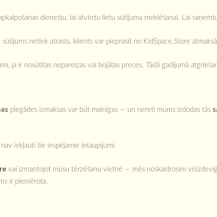
apkalpošanas dienestu, lai atvērtu lietu sūtījuma meklēšanai. Lai saņemtu
. Ja sūtījums netiek atrasts, klients var pieprasīt no KidSpace.Store atm
mi, ja ir nosūtītas nepareizas vai bojātas preces. Tādā gadījumā atgrieš
pas
piegādes izmaksas var būt mainīgas — un nereti mums izdodas tās
s
s nav iekļauti šie iespējamie ietaupījumi.
re
vai izmantojot mūsu tērzēšanu vietnē — mēs noskaidrosim visizdevīgā
ms ir piemērota.