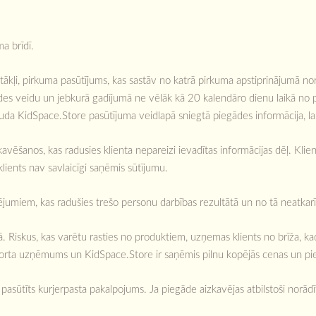
a brīdī.
ākļi, pirkuma pasūtījums, kas sastāv no katrā pirkuma apstiprinājumā nor
ādes veidu un jebkurā gadījumā ne vēlāk kā 20 kalendāro dienu laikā no p
uda KidSpace.Store pasūtījuma veidlapā sniegtā piegādes informācija, la
ēšanos, kas radusies klienta nepareizi ievadītas informācijas dēļ. Klien
 klients nav savlaicīgi saņēmis sūtījumu.
miem, kas radušies trešo personu darbības rezultātā un no tā neatkarī
Riskus, kas varētu rasties no produktiem, uzņemas klients no brīža, kad 
sporta uzņēmums un KidSpace.Store ir saņēmis pilnu kopējās cenas un 
asūtīts kurjerpasta pakalpojums. Ja piegāde aizkavējas atbilstoši norādīt