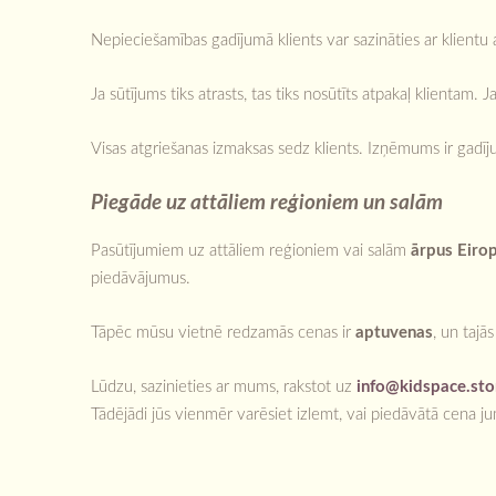
Nepieciešamības gadījumā klients var sazināties ar klientu 
Ja sūtījums tiks atrasts, tas tiks nosūtīts atpakaļ klientam
Visas atgriešanas izmaksas sedz klients. Izņēmums ir gadīju
Piegāde uz attāliem reģioniem un salām
Pasūtījumiem uz attāliem reģioniem vai salām
ārpus Eiro
piedāvājumus.
Tāpēc mūsu vietnē redzamās cenas ir
aptuvenas
, un tajā
Lūdzu, sazinieties ar mums, rakstot uz
info@kidspace.sto
Tādējādi jūs vienmēr varēsiet izlemt, vai piedāvātā cena ju