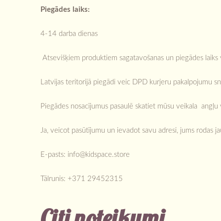
Piegādes laiks:
4-14 darba dienas
Atsevišķiem produktiem sagatavošanas un piegādes laiks va
Latvijas teritorijā piegādi veic DPD kurjeru pakalpojumu sn
Piegādes nosacījumus pasaulē skatiet mūsu veikala angļu va
Ja, veicot pasūtījumu un ievadot savu adresi, jums rodas j
E-pasts:
info@kidspace.store
Tālrunis: +371 29452315
Citi noteikumi