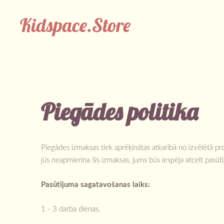
Kidspace.Store
Piegādes politika
Piegādes izmaksas tiek aprēķinātas atkarībā no izvēlētā pr
jūs neapmierina šīs izmaksas, jums būs iespēja atcelt pasūt
Pasūtījuma sagatavošanas laiks:
1 - 3 darba dienas.