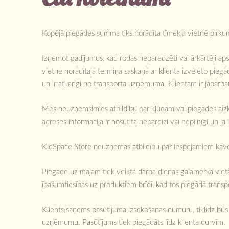
Kopējā piegādes summa tiks norādīta tīmekļa vietnē pirkum
Izņemot gadījumus, kad rodas neparedzēti vai ārkārtēji apst
vietnē norādītajā termiņā saskaņā ar klienta izvēlēto pieg
un ir atkarīgi no transporta uzņēmuma. Klientam ir jāpārba
Mēs neuzņemsimies atbildību par kļūdām vai piegādes aizkav
adreses informācija ir nosūtīta nepareizi vai nepilnīgi un ja
KidSpace.Store neuzņemas atbildību par iespējamiem kavēju
Piegāde uz mājām tiek veikta darba dienās galamērķa vietā. 
īpašumtiesības uz produktiem brīdī, kad tos piegādā tran
Klients saņems pasūtījuma izsekošanas numuru, tiklīdz būs p
uzņēmumu. Pasūtījums tiek piegādāts līdz klienta durvīm.