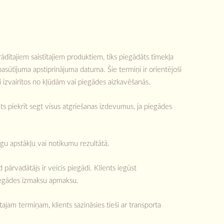
ādītajiem saistītajiem produktiem, tiks piegādāts tīmekļa
asūtījuma apstiprinājuma datuma. Šie termiņi ir orientējoši
i izvairītos no kļūdām vai piegādes aizkavēšanās.
ts piekrīt segt visus atgriešanas izdevumus, ja piegādes
gu apstākļu vai notikumu rezultātā.
pārvadātājs ir veicis piegādi. Klients iegūst
piegādes izmaksu apmaksu.
ajam termiņam, klients sazināsies tieši ar transporta