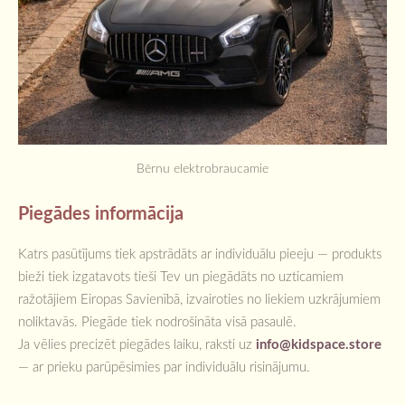
Bērnu elektrobraucamie
Piegādes informācija
Katrs pasūtījums tiek apstrādāts ar individuālu pieeju — produkts
bieži tiek izgatavots tieši Tev un piegādāts no uzticamiem
ražotājiem Eiropas Savienībā, izvairoties no liekiem uzkrājumiem
noliktavās. Piegāde tiek nodrošināta visā pasaulē.
Ja vēlies precizēt piegādes laiku, raksti uz
info@kidspace.store
— ar prieku parūpēsimies par individuālu risinājumu.