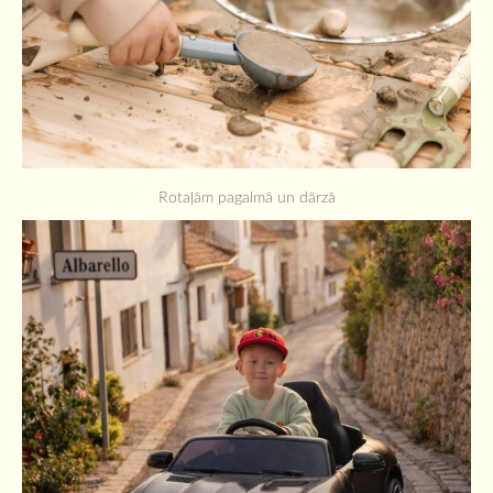
Rotaļām pagalmā un dārzā