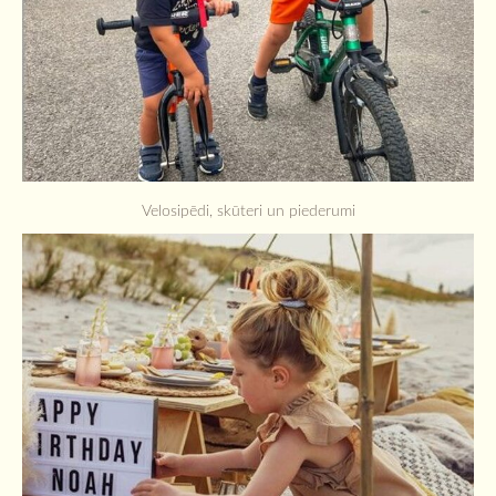
Velosipēdi, skūteri un piederumi