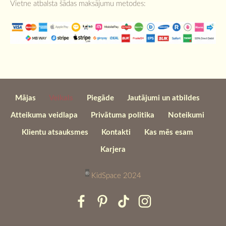
Vietne atbalsta šādas maksājumu metodes:
Mājas
Veikals
Piegāde
Jautājumi un atbildes
Atteikuma veidlapa
Privātuma politika
Noteikumi
Klientu atsauksmes
Kontakti
Kas mēs esam
Karjera
®
KidSpace 2024