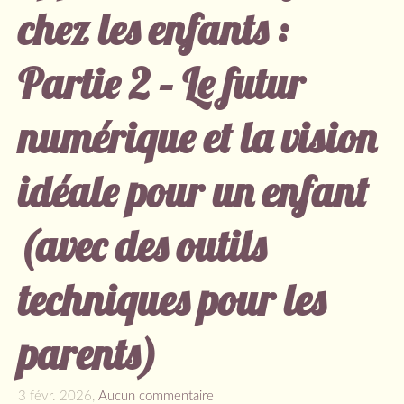
chez les enfants :
Partie 2 – Le futur
numérique et la vision
idéale pour un enfant
(avec des outils
techniques pour les
parents)
3 févr. 2026,
Aucun commentaire