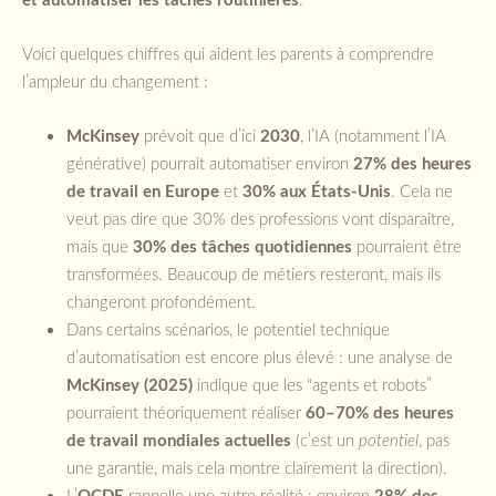
Voici quelques chiffres qui aident les parents à comprendre
l’ampleur du changement :
McKinsey
prévoit que d’ici
2030
, l’IA (notamment l’IA
générative) pourrait automatiser environ
27% des heures
de travail en Europe
et
30% aux États-Unis
. Cela ne
veut pas dire que 30% des professions vont disparaître,
mais que
30% des tâches quotidiennes
pourraient être
transformées. Beaucoup de métiers resteront, mais ils
changeront profondément.
Dans certains scénarios, le potentiel technique
d’automatisation est encore plus élevé : une analyse de
McKinsey (2025)
indique que les “agents et robots”
pourraient théoriquement réaliser
60–70% des heures
de travail mondiales actuelles
(c’est un
potentiel
, pas
une garantie, mais cela montre clairement la direction).
L’
OCDE
rappelle une autre réalité : environ
28% des