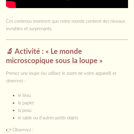
Ces contenus montrent que notre monde contient des niveaux
invisibles et surprenants.
🔬 Activité : « Le monde
microscopique sous la loupe »
Prenez une loupe (ou utilisez le zoom de votre appareil) et
observez :
le tissu
le papier
la peau
le sable ou d’autres petits objets
👉 Observez :