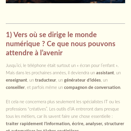
1) Vers où se dirige le monde
numérique ? Ce que nous pouvons
attendre à l’avenir
Jusqu’ici, le téléphone était surtout un « écran pour l’enfant ».
Mais dans les prochaines années, il deviendra un
assistant
, un
enseignant
, un
traducteur
, un
générateur d’idées
, un
conseiller
, et parfois même un
compagnon de conversation
.
Et cela ne concernera plus seulement les spécialistes IT ou les
professions “créatives”. Les outils d’IA entreront dans presque
tous les métiers, car ils savent faire une chose essentielle :
traiter rapidement l’information, écrire, analyser, structurer
et automatiser les tâches routinières
.