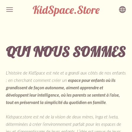
KidSpace.Store
QUI NOUS SOMMES
L’histoire de KidSpace est née et a grandi aux côtés de nos enfants
: en cherchant comment créer un
espace pour enfants où ils
grandissent de façon autonome, aiment apprendre et
développent leur intelligence, où les parents se sentent à l’aise,
tout en préservant la simplicité du quotidien en famille
.
Kidspace.store est né de la vision de deux mères, Inga et Iveta,
déterminées à créer l’environnement parfait pour les espaces de
jeu et d’apprentissage de leurs enfants. L’idée est venue de leurs