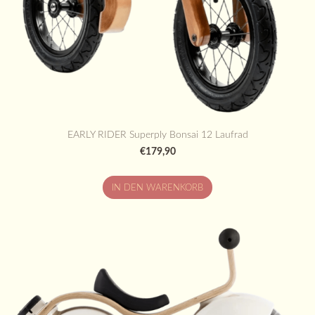
EARLY RIDER Superply Bonsai 12 Laufrad
€179,90
IN DEN WARENKORB