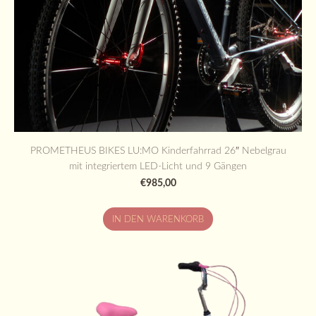
PROMETHEUS BIKES LU:MO Kinderfahrrad 26″ Nebelgrau
mit integriertem LED-Licht und 9 Gängen
€985,00
IN DEN WARENKORB