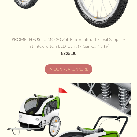
PROMETHEUS LU:MO 20 Zoll Kinderfahrrad – Teal Sapphire
mit integriertem LED-Licht (7 Gänge, 7,9 kg)
€825,00
IN DEN WARENKORB