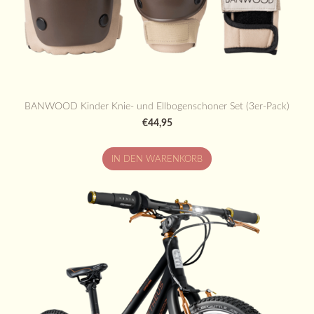
BANWOOD Kinder Knie- und Ellbogenschoner Set (3er-Pack)
€44,95
IN DEN WARENKORB