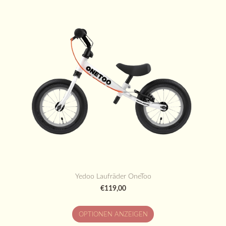
Yedoo Laufräder OneToo
€119,00
OPTIONEN ANZEIGEN