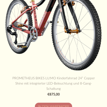
PROMETHEUS BIKES LU:MO Kinderfahrrad 24” Copper
Shine mit integrierter LED-Beleuchtung und 8-Gang-
Schaltung
€875,00
IN DEN WARENKORB