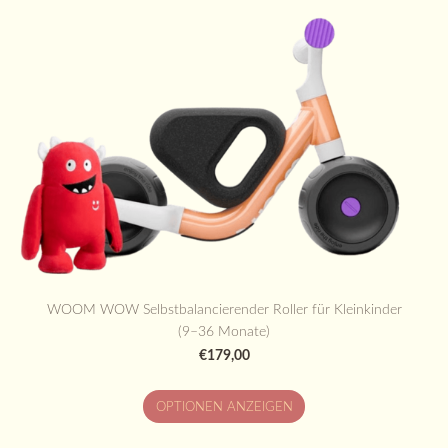
WOOM WOW Selbstbalancierender Roller für Kleinkinder
(9–36 Monate)
€179,00
OPTIONEN ANZEIGEN