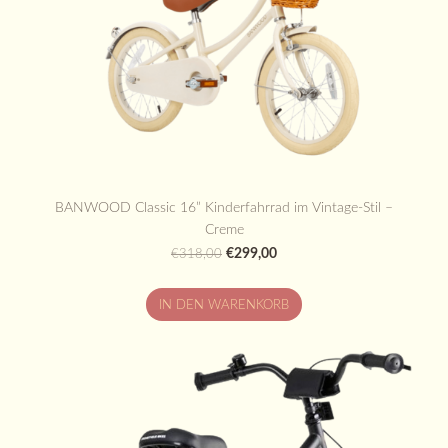
BANWOOD Classic 16” Kinderfahrrad im Vintage-Stil –
Creme
€299,00
€318,00
IN DEN WARENKORB