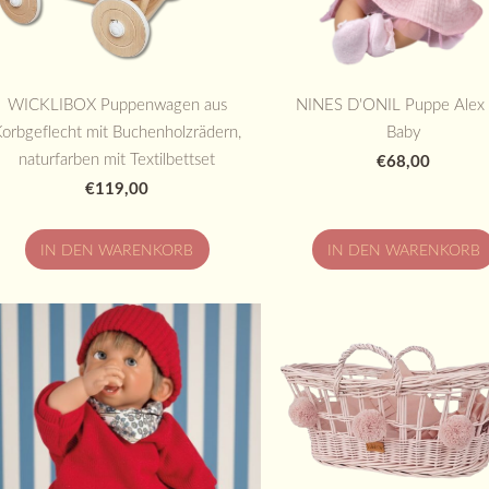
WICKLIBOX Puppenwagen aus
NINES D'ONIL Puppe Alex 
Korbgeflecht mit Buchenholzrädern,
Baby
naturfarben mit Textilbettset
€68,00
€119,00
IN DEN WARENKORB
IN DEN WARENKORB