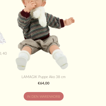
, 40
LAMAGIK Puppe Ako 38 cm
€64,00
IN DEN WARENKORB