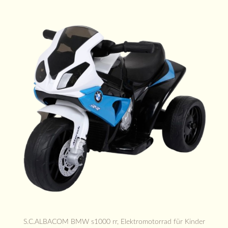
S.C.ALBACOM BMW s1000 rr, Elektromotorrad für Kinder