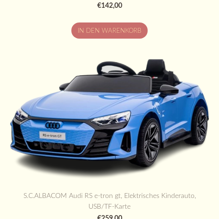
€142,00
IN DEN WARENKORB
S.C.ALBACOM Audi RS e-tron gt, Elektrisches Kinderauto,
USB/TF-Karte
€259,00