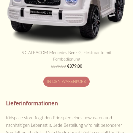
S.C.ALBACOM Mercedes Benz G, Elektroauto mit
Fernbedienung
€379,00
€399,00
IN DEN WARENKORB
Lieferinformationen
Kidspace.store folgt den Prinzipien eines bewussten und
nachhaltigen Lebensstils. Jede Bestellung wird mit besonderer
Sorgfalt bearbeitet – Dein Produkt wird häufig speziell für Dich