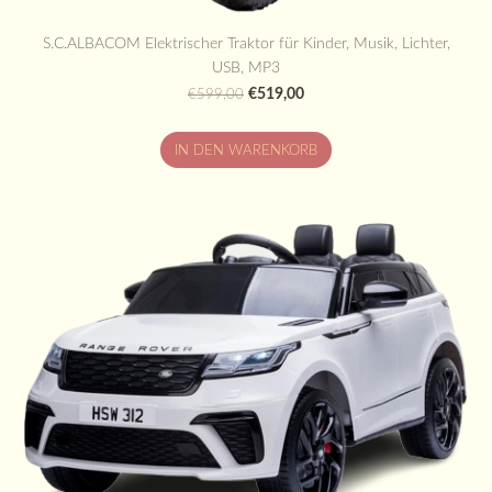
S.C.ALBACOM Elektrischer Traktor für Kinder, Musik, Lichter,
USB, MP3
€519,00
€599,00
IN DEN WARENKORB