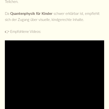
Teilchen.
Da
Quantenphysik für Kinder
schwer erklärbar ist, empfiehlt
sich der Zugang über visuelle, kindgerechte Inhalte.
👉 Empfohlene Videos: