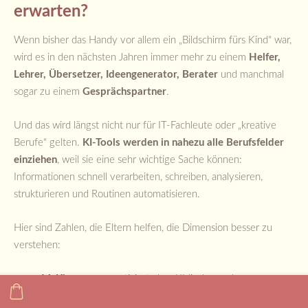
erwarten?
Wenn bisher das Handy vor allem ein „Bildschirm fürs Kind“ war,
wird es in den nächsten Jahren immer mehr zu einem
Helfer,
Lehrer, Übersetzer, Ideengenerator, Berater
und manchmal
sogar zu einem
Gesprächspartner
.
Und das wird längst nicht nur für IT-Fachleute oder „kreative
Berufe“ gelten.
KI-Tools werden in nahezu alle Berufsfelder
einziehen
, weil sie eine sehr wichtige Sache können:
Informationen schnell verarbeiten, schreiben, analysieren,
strukturieren und Routinen automatisieren.
Hier sind Zahlen, die Eltern helfen, die Dimension besser zu
verstehen:
McKinsey
prognostiziert, dass KI (insbesondere
generative KI) bis
2030
etwa
27% der Arbeitsstunden