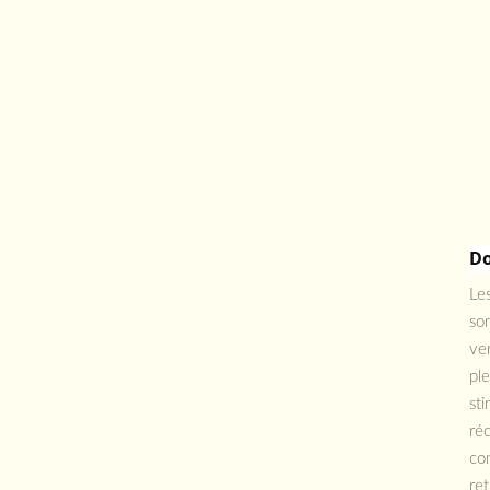
Do
Les
son
ver
ple
sti
réc
co
ret