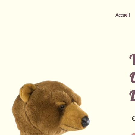
Accueil
O
€