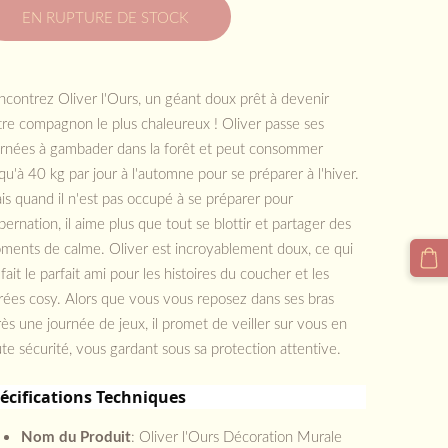
EN RUPTURE DE STOCK
contrez Oliver l'Ours, un géant doux prêt à devenir
tre compagnon le plus chaleureux ! Oliver passe ses
urnées à gambader dans la forêt et peut consommer
qu'à 40 kg par jour à l'automne pour se préparer à l'hiver.
s quand il n'est pas occupé à se préparer pour
ibernation, il aime plus que tout se blottir et partager des
ments de calme. Oliver est incroyablement doux, ce qui
fait le parfait ami pour les histoires du coucher et les
rées cosy. Alors que vous vous reposez dans ses bras
ès une journée de jeux, il promet de veiller sur vous en
te sécurité, vous gardant sous sa protection attentive.
écifications Techniques
Nom du Produit
: Oliver l'Ours Décoration Murale