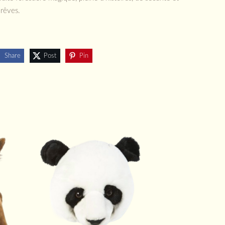
 rêves.
Share
Post
Pin