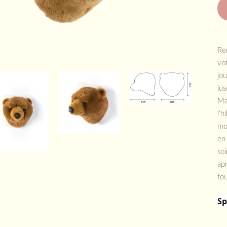
Ren
vo
jo
jus
Mai
l'h
mo
en 
soi
apr
tou
Sp