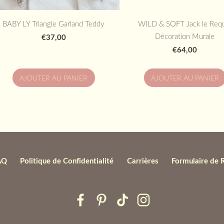
BABY LY Triangle Garland Teddy
WILD & SOFT Jack le Req
Décoration Murale
€37,00
€64,00
AJOUTER AU PANIER
AJOUTER AU PANIER
AQ
Politique de Confidentialité
Carrières
Formulaire de 