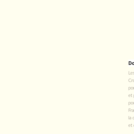
Do
Les
Cro
por
et 
pou
Fr
la 
et 