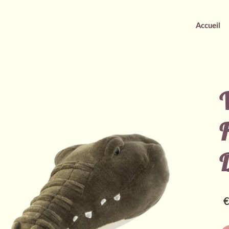
Accueil
F
€