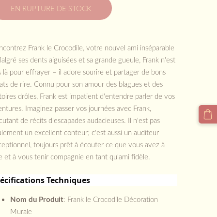
EN RUPTURE DE STOCK
contrez Frank le Crocodile, votre nouvel ami inséparable
algré ses dents aiguisées et sa grande gueule, Frank n'est
 là pour effrayer – il adore sourire et partager de bons
ats de rire. Connu pour son amour des blagues et des
toires drôles, Frank est impatient d'entendre parler de vos
entures. Imaginez passer vos journées avec Frank,
cutant de récits d'escapades audacieuses. Il n'est pas
lement un excellent conteur; c'est aussi un auditeur
eptionnel, toujours prêt à écouter ce que vous avez à
e et à vous tenir compagnie en tant qu'ami fidèle.
écifications Techniques
Nom du Produit
: Frank le Crocodile Décoration
Murale