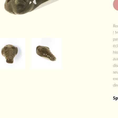
Ren
! M
pas
écl
his
av
dis
seu
exc
dir
Sp